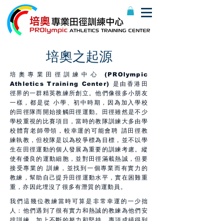
​培奧之起源
培奧專業田徑訓練中心 (PROlympic
Athletics Training Center) 是由香港田
徑界的一群精英教練所創立。他們像很多小朋友
一樣，都是從 小學、初中時期，因為加入學校
的田徑隊而開始接觸田徑運動。田徑雖然是不少
學校重視的比賽項目，當時的教隊訓練大多由學
校體育老師帶領，較幸運的可能會聘 請田徑教
練執教，但校隊是以為校爭標為目標，並不以學
生在田徑運動的個人發展為重要的訓練考慮。縱
使有優良的運動細胞，並對田徑滿載熱誠，但要
接受專業的 訓練，並找到一個專業而有實力的
教練，幫助自己提升田徑運動水平，實在困難重
重，亦因此埋沒了很多有潛質的運動員。
我們這幾位教練當時可算是非常幸運的一少拙
人：他們遇到了很有實力和熱誠的教練為他們安
排訓練，加上不斷的努力和堅持，專項成績得到