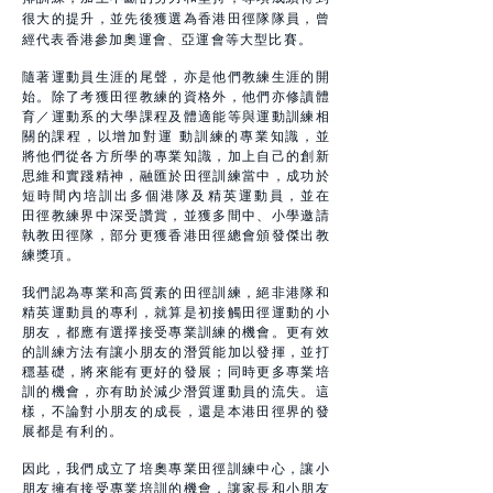
很大的提升，並先後獲選為香港田徑隊隊員，曾
經代表香港參加奧運會、亞運會等大型比賽。
隨著運動員生涯的尾聲，亦是他們教練生涯的開
始。除了考獲田徑教練的資格外，他們亦修讀體
育／運動系的大學課程及體適能等與運動訓練相
關的課程，以增加對運 動訓練的專業知識，並
將他們從各方所學的專業知識，加上自己的創新
思維和實踐精神，融匯於田徑訓練當中，成功於
短時間內培訓出多個港隊及精英運動員，並在
田徑教練界中深受讚賞，並獲多間中、小學邀請
執教田徑隊，部分更獲香港田徑總會頒發傑出教
練獎項。
我們認為專業和高質素的田徑訓練，絕非港隊和
精英運動員的專利，就算是初接觸田徑運動的小
朋友，都應有選擇接受專業訓練的機會。更有效
的訓練方法有讓小朋友的潛質能加以發揮，並打
穩基礎，將來能有更好的發展；同時更多專業培
訓的機會，亦有助於減少潛質運動員的流失。這
樣，不論對小朋友的成長，還是本港田徑界的發
展都是有利的。
因此，我們成立了培奧專業田徑訓練中心，讓小
朋友擁有接受專業培訓的機會，讓家長和小朋友