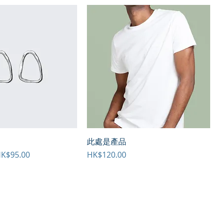
此處是產品
促銷價格
價格
K$95.00
HK$120.00
培奧專業田徑訓練中心 Prolympic Athletics | 專業、
中心由2014年成立，具超越10年教學經